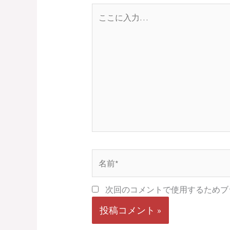
こ
こ
に
入
力…
名
前
*
次回のコメントで使用するためブ