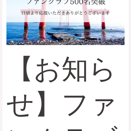
フ
ァ
ン
ク
ラ
ブ
会
員
【お知ら
数
が
500
名
せ】ファ
を
突
破
し
ま
し