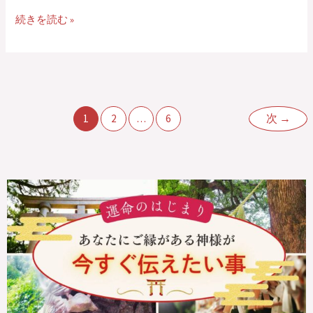
続きを読む »
1
2
…
6
次
→