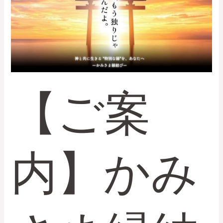
か
み
さ
ま
縁
結
び❝梅❞特
【ご案
別
価
格
と
無
内】かみ
料
勉
強
会
再