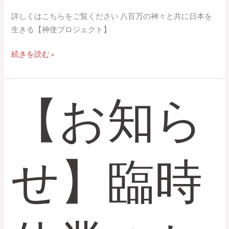
詳しくはこちらをご覧ください 八百万の神々と共に日本を
生きる【神使プロジェクト】
続きを読む »
【お知ら
【お
知
ら
せ】
臨
せ】臨時
時
休
業
の
お
知