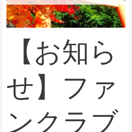
ク
ラ
ブ
会
員
【お知ら
数
が
600
名
せ】ファ
を
突
破
し
ま
ンクラブ
し
た。