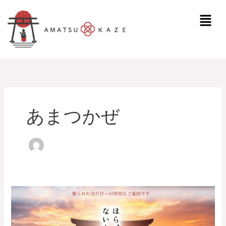
内
メ
容
ニ
を
ュ
ス
ー
キ
ッ
プ
あまつかぜ
【ご
案
内】