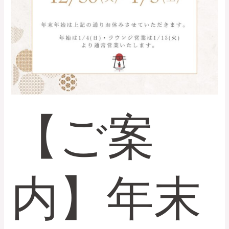
お
休
み
【ご案
内】年末