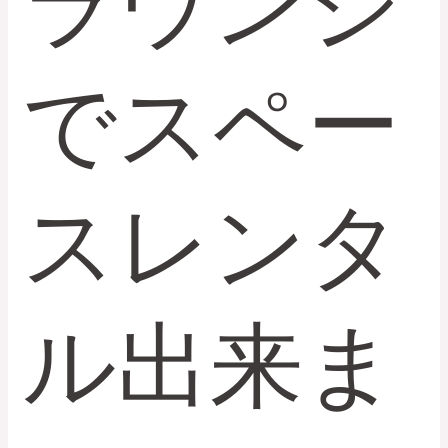
ラウンジ
ン
ジ
で
でスペー
ス
ペ
ー
ス
レ
スレンタ
ン
タ
ル
出
ル出来ま
来
ま
す