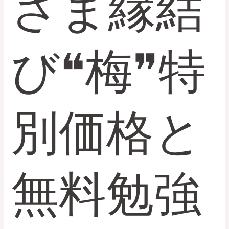
さま縁結
開
び❝梅❞特
別価格と
無料勉強