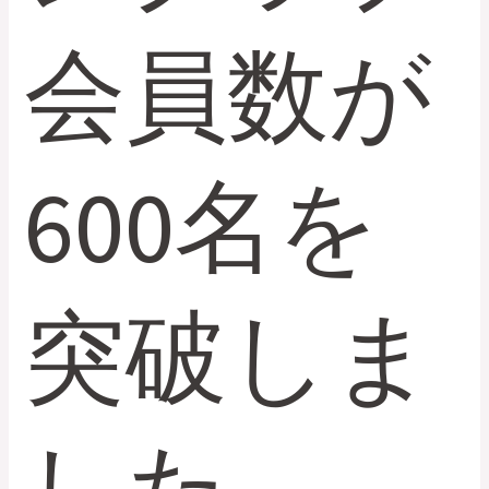
会員数が
600名を
突破しま
した。