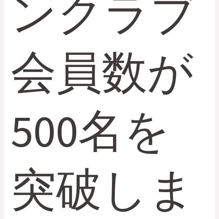
ンクラブ
た。
会員数が
500名を
突破しま