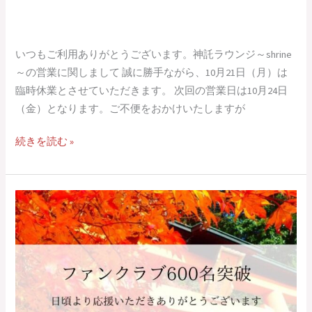
いつもご利用ありがとうございます。神託ラウンジ～shrine
～の営業に関しまして 誠に勝手ながら、10月21日（月）は
臨時休業とさせていただきます。 次回の営業日は10月24日
（金）となります。ご不便をおかけいたしますが
続きを読む »
【お
知
ら
せ】
フ
ァ
ン