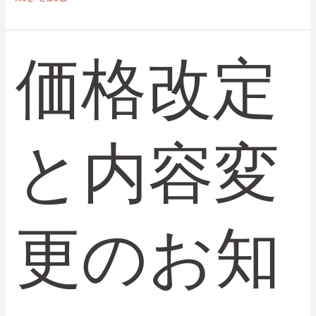
価格改定
価
格
改
定
と
と内容変
内
容
変
更
の
更のお知
お
知
ら
せ