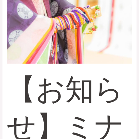
ら
せ】
ミ
ナ
ヌ
シ
相
談
受
付
【お知ら
開
始
の
ご
せ】ミナ
案
内