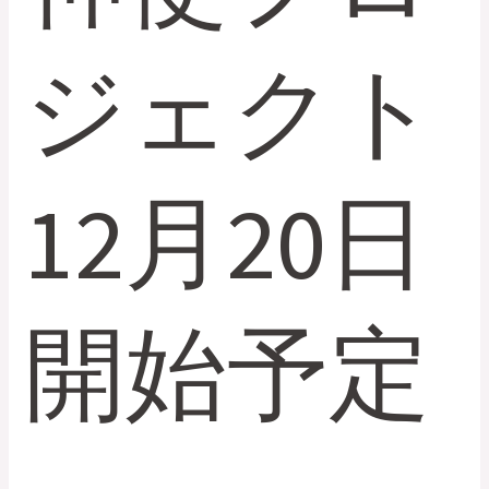
ロ
ジ
ジェクト
ェ
ク
ト
12
月
12月20日
20
日
開
始
開始予定
予
定