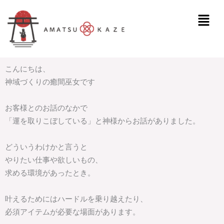
内
メ
容
ニ
を
ュ
ス
ー
キ
こんにちは、
ッ
神域づくりの癒間巫女です
プ
お客様とのお話のなかで
「運を取りこぼしている」と神様からお話がありました。
どういうわけかと言うと
やりたい仕事や欲しいもの、
求める環境があったとき。
叶えるためにはハードルを乗り越えたり、
必須アイテムが必要な場面があります。