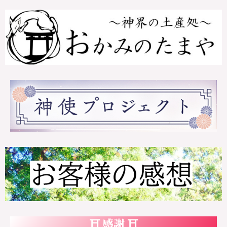
⛩ 感謝 ⛩