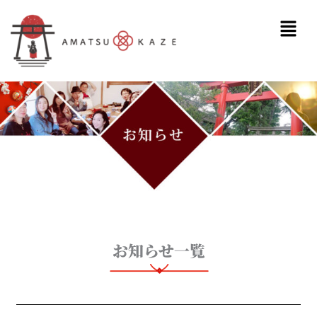
内
メ
容
ニ
を
ュ
ス
ー
キ
ッ
プ
お知らせ一覧