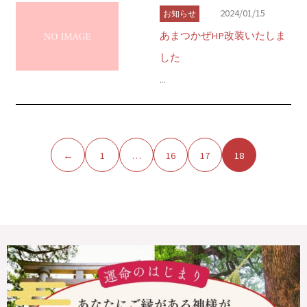
2024/01/15
お知らせ
あまつかぜHP改装いたしま
した
...
←
1
…
16
17
18