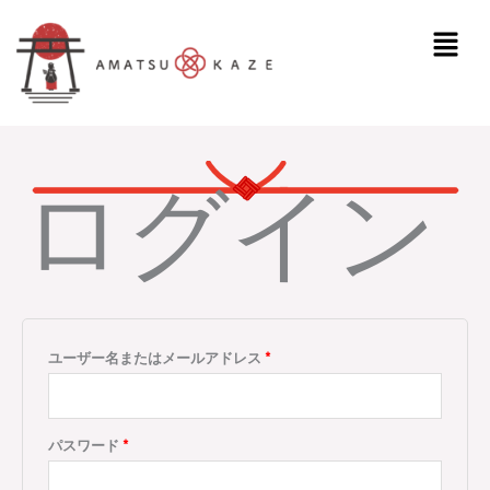
内
必
必
メ
容
須
須
ニ
を
ュ
ス
ー
キ
ッ
ログイン
プ
ユーザー名またはメールアドレス
*
パスワード
*