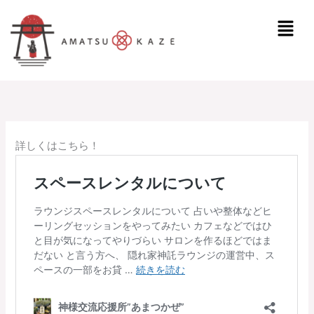
内
メ
容
ニ
を
ュ
ス
ー
キ
ッ
プ
詳しくはこちら！