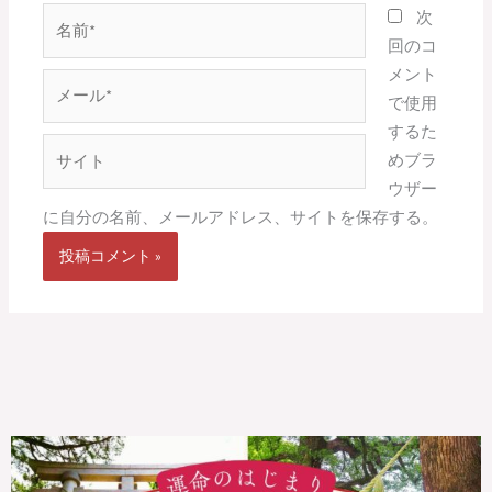
名
次
前
回のコ
*
メント
メ
で使用
ー
するた
ル
サ
めブラ
*
イ
ウザー
ト
に自分の名前、メールアドレス、サイトを保存する。