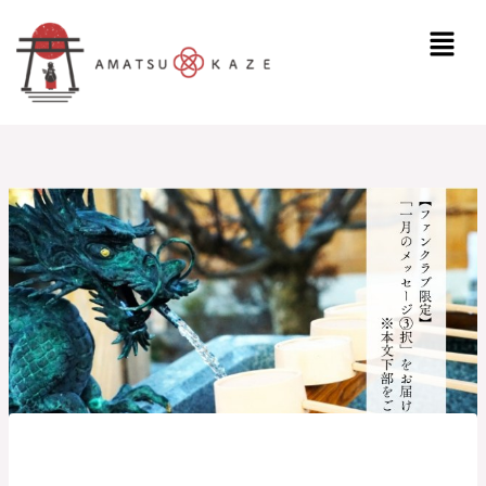
内
メ
容
ニ
を
ュ
ス
ー
キ
ッ
プ