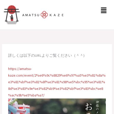
内
メ
容
ニ
を
ュ
ス
ー
キ
ッ
プ
詳しくは以下のURLよりご覧ください（＾＾)
https://amatsu-
kaze.com/event/2%e6%9c%8829%e6%97%a5%e3%81%8a%
e3%81%bf%e3%81%8f%e3%81%98%e5%bc%95%e3%81%
8d%e3%83%9e%e3%82%b9%e3%82%bf%e3%83%bc%e8
%ac%9b%e5%ba%a7/