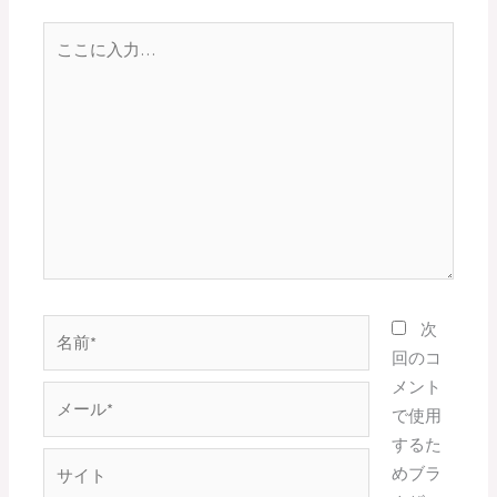
こ
こ
に
入
力…
名
次
前
回のコ
*
メント
メ
で使用
ー
するた
ル
サ
めブラ
*
イ